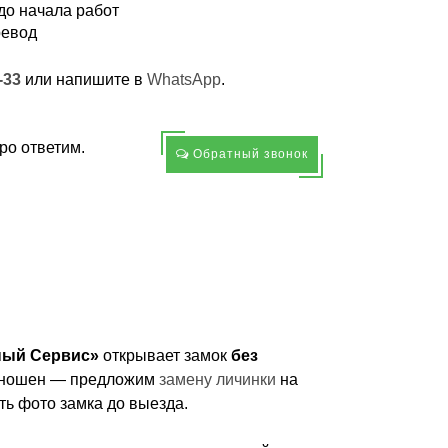
о начала работ
ревод
-33
или напишите в
WhatsApp
.
ро ответим.
Обратный звонок
ный Сервис»
открывает замок
без
изношен — предложим
замену личинки
на
ть фото замка до выезда.